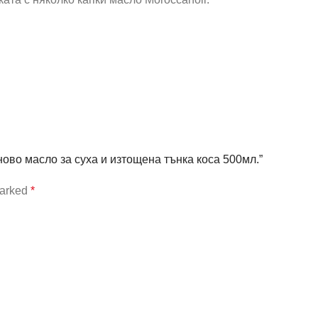
аново масло за суха и изтощена тънка коса 500мл.”
marked
*