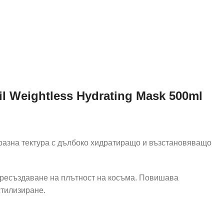
l Weightless Hydrating Mask 500ml
разна тектура с дълбоко хидратиращо и възстановяващо
пресъздаване на плътност на косъма. Повишава
стилизиране.