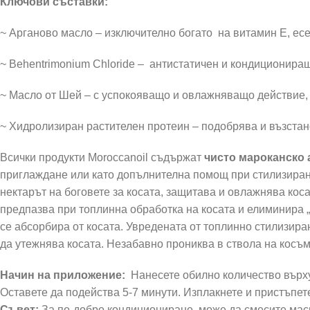
Ключови съставки:
~ Арганово масло – изключително богато на витамин Е, ес
~ Behentrimonium Chloridе – антистатичен и кондициониращ
~ Масло от Шей – с успокояващо и овлажняващо действие, 
~ Хидролизиран растителен протеин – подобрява и възстан
Всички продукти Moroccanoil съдържат
чисто мароканско 
приглаждане или като допълнителна помощ при стилизиран
нектарът на боговете за косата, защитава и овлажнява кос
предпазва при топлинна обработка на косата и елиминира
се абсорбира от косата. Увредената от топлинно стилизира
да утежнява косата. Незабавно прониква в ствола на косъм
Начин на приложение:
Нанесете обилно количество върху
Оставете да подейства 5-7 минути. Изплакнете и пристъпе
Съвет:
За по-добро кондициониране, може да смесите маск