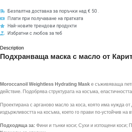
Безпалтна доставка за поръчки над € 50 .
Плати при получаване на пратката
Най-новите трендови продукти
Избратни с любов за теб
Description
Подхранваща маска с масло от Карите
Moroccanoil Weightless Hydrating Mask
е съживяваща петм
действие. Подобрява структурата на косъма, еластичността
Проектирана с арганово масло за коса, която има нужда о
издържливостта на косъма, което го прави по-устойчив на 
Подходяща за:
Фини и тънки коси; Сухи и изтощени коси; 