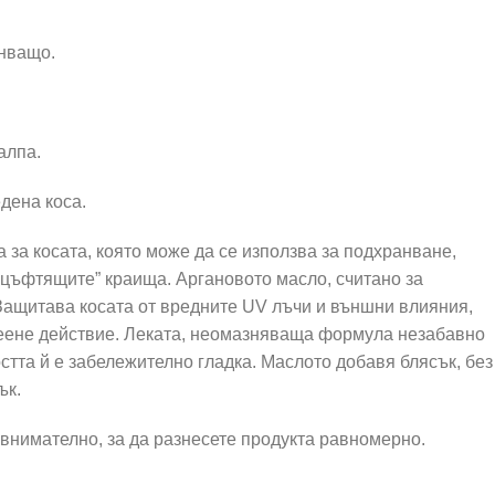
анващо.
алпа.
дена коса.
 за косата, която може да се използва за подхранване,
„цъфтящите” краища. Аргановото масло, считано за
 Защитава косата от вредните UV лъчи и външни влияния,
реене действие. Леката, неомазняваща формула незабавно
стта й е забележително гладка. Маслото добавя блясък, без
ък.
внимателно, за да разнесете продукта равномерно.