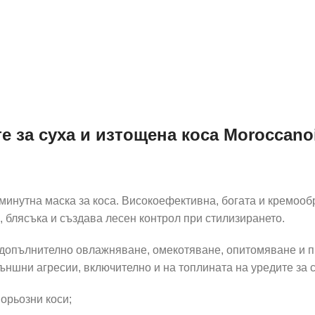
 за суха и изтощена коса Moroccanoi
инутна маска за коса. Високоефективна, богата и кремооб
, блясъка и създава лесен контрол при стилизирането.
т допълнително овлажняване, омекотяване, опитомяване и 
външни агресии, включително и на топлината на уредите за 
Порьозни коси;