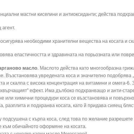
енциални мастни киселини и антиоксиданти; действа подхр
 агент.
осигурява необходими хранителни вещества на косата и ск
овява еластичността и здравината на порьозната или повре
арганово масло
. Маслото действа като многообразна грижа
е. Възстановява увредената коса и значително подобрява 
ата и скалпа с висока концентрация на витамини и омега-6.
 „хвърчащият” ефект. Има дълбоко подхранващо и анти-ста
не или химични процедури коса се възстановява и повърхно
а, разплита и подхранва косата, като й придава сияещ бляс
 подсушена с кърпа коса, след това по желание разрешете 
те към обичайното оформяне на косата.
ата с няколко капки масло Moroccanoil.