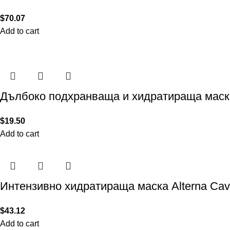
$
70.07
Add to cart
Дълбоко подхранваща и хидратираща маска 
$
19.50
Add to cart
Интензивно хидратираща маска Alterna Cavi
$
43.12
Add to cart