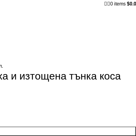
0
items
$
0.
л.
ха и изтощена тънка коса