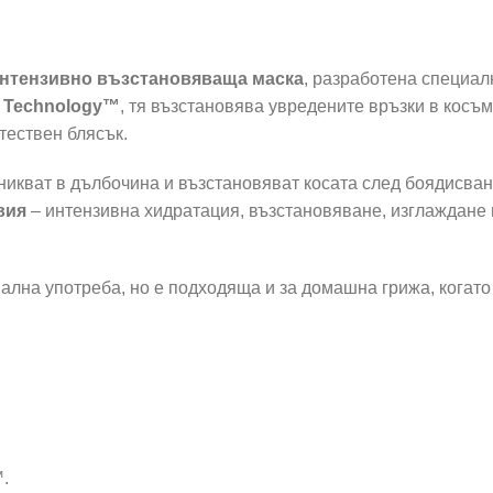
нтензивно възстановяваща маска
, разработена специал
g Technology™
, тя възстановява увредените връзки в косъ
стествен блясък.
икват в дълбочина и възстановяват косата след боядисване
вия
– интензивна хидратация, възстановяване, изглаждане и
ална употреба, но е подходяща и за домашна грижа, когато
™.