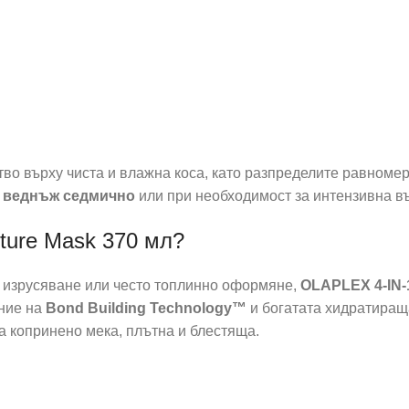
во върху чиста и влажна коса, като разпределите равноме
е
веднъж седмично
или при необходимост за интензивна в
ture Mask 370 мл?
, изрусяване или често топлинно оформяне,
OLAPLEX 4-IN-1
ние на
Bond Building Technology™
и богатата хидратиращ
а копринено мека, плътна и блестяща.