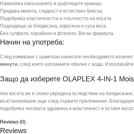
Намалява накъсването и цъфтящите краища.
Придава мекота, гладкост и естествен блясък.
Подобрява еластичността и плътността на косата.
Подходяща за боядисана, изрусена и суха коса.
Без сулфати, парабени и фталати. Веган формула.
Начин на употреба:
След измиване с шампоан нанесете необходимото количест
минути
, след което изплакнете обилно с вода. Използвайт
Защо да изберете OLAPLEX 4-IN-1 Mois
Ако косата ви е силно увредена вследствие на боядисване
възстановяване още след първите приложения. Благодаре
подобрява неговата здравина и еластичност и оставя косат
Reviews (0)
Reviews