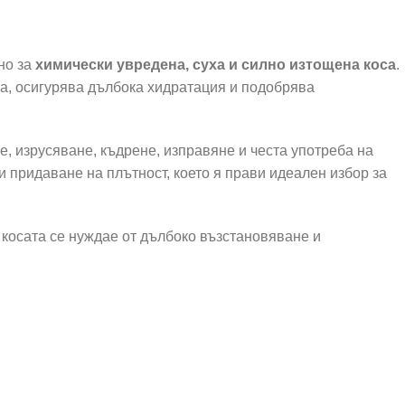
но за
химически увредена, суха и силно изтощена коса
.
ма, осигурява дълбока хидратация и подобрява
, изрусяване, къдрене, изправяне и честа употреба на
 придаване на плътност, което я прави идеален избор за
 косата се нуждае от дълбоко възстановяване и