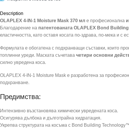
Description
OLAPLEX 4-IN-1 Moisture Mask 370 мл
е професионална
и
Благодарение на
патентованата OLAPLEX Bond Buildin
еластичността, като оставя косата по-здрава, по-мека и с е
Формулата е обогатена с подхранващи съставки, които прон
топлинни уреди. Маската съчетава
четири основни дейст
силно увредена коса.
OLAPLEX 4-IN-1 Moisture Mask е разработена за професион
подхранване.
Предимства:
Интензивно възстановява химически увредената коса.
Осигурява дълбока и дълготрайна хидратация.
Укрепва структурата на косъма с Bond Building Technology