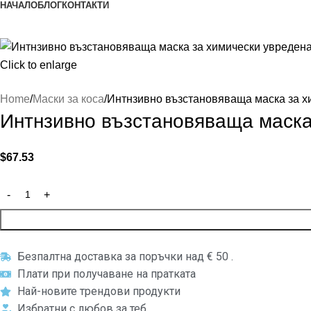
НАЧАЛО
БЛОГ
КОНТАКТИ
Click to enlarge
Home
Маски за коса
Интнзивно възстановяваща маска за хим
Интнзивно възстановяваща маска з
$
67.53
Безпалтна доставка за поръчки над € 50 .
Плати при получаване на пратката
Най-новите трендови продукти
Избратни с любов за теб