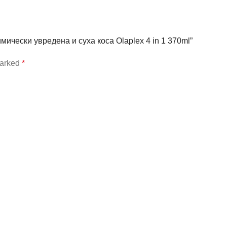
имически увредена и суха коса Olaplex 4 in 1 370ml”
marked
*