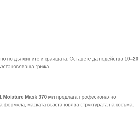
рно по дължините и краищата. Оставете да подейства
10–20
ъзстановяваща грижа.
 Moisture Mask 370 мл
предлага професионално
а формула, маската възстановява структурата на косъма,