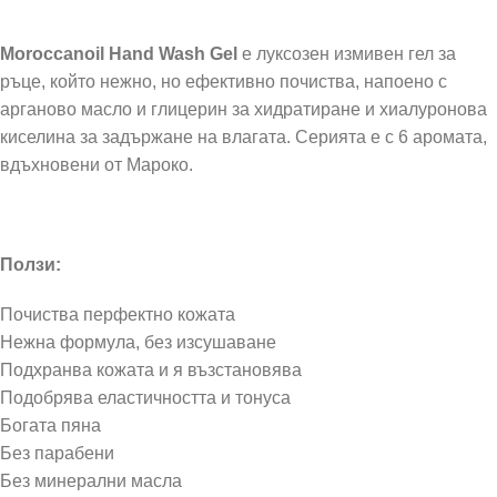
Moroccanoil Hand Wash Gel
е луксозен измивен гел за
ръце, който нежно, но ефективно почиства, напоено с
арганово масло и глицерин за хидратиране и хиалуронова
киселина за задържане на влагата. Серията е с 6 аромата,
вдъхновени от Мароко.
Ползи:
Почиства перфектно кожата
Нежна формула, без изсушаване
Подхранва кожата и я възстановява
Подобрява еластичността и тонуса
Богата пяна
Без парабени
Без минерални масла