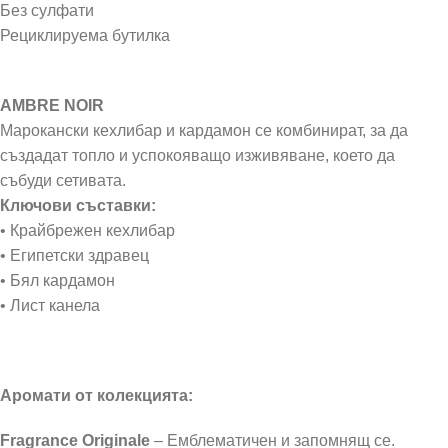
Без сулфати
Рециклируема бутилка
AMBRE NOIR
Марокански кехлибар и кардамон се комбинират, за да
създадат топло и успокояващо изживяване, което да
събуди сетивата.
Ключови съставки:
• Крайбрежен кехлибар
• Египетски здравец
• Бял кардамон
• Лист канела
Аромати от колекцията:
Fragrance Originale
– Емблематичен и запомнящ се.