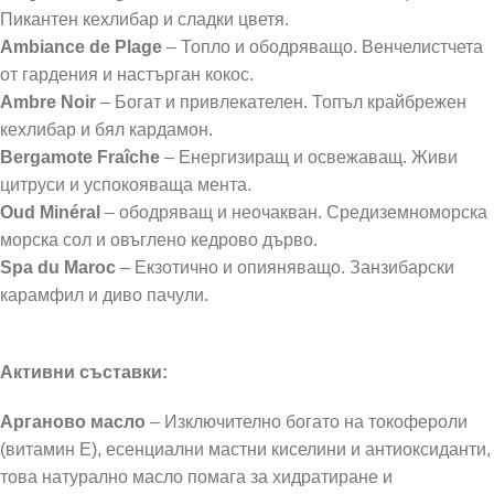
Пикантен кехлибар и сладки цветя.
Ambiance de Plage
– Топло и ободряващо. Венчелистчета
от гардения и настърган кокос.
Ambre Noir
– Богат и привлекателен. Топъл крайбрежен
кехлибар и бял кардамон.
Bergamote Fraîche
– Енергизиращ и освежаващ. Живи
цитруси и успокояваща мента.
Oud Minéral
– ободряващ и неочакван. Средиземноморска
морска сол и овъглено кедрово дърво.
Spa du Maroc
– Екзотично и опияняващо. Занзибарски
карамфил и диво пачули.​​
Активни съставки:
Арганово масло
– Изключително богато на токофероли
(витамин Е), есенциални мастни киселини и антиоксиданти,
това натурално масло помага за хидратиране и