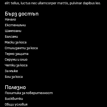
elit tellus, luctus nec ullamcorper mattis, pulvinar dapibus leo.
Бърз достъп
Начало
Екстеншъни
Шампоани
Балсами
Маски за коса
Стилизанти за коса
Термо защита
Серуми и олио
Четки за коса
За мъже
Бои за коса
Полезно
Политика за поверителност
Бисквитки
Общи условия