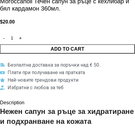
Moroccanoil Течен сапун за ръце с кехлибар и
бял кардамон 360мл.
$
20.00
ADD TO CART
Безпалтна доставка за поръчки над € 50 .
Плати при получаване на пратката
Най-новите трендови продукти
Избратни с любов за теб
Description
Нежен сапун за ръце за хидратиране
и подхранване на кожата