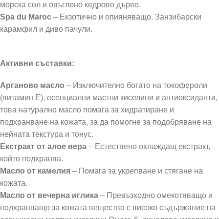
морска сол и овъглено кедрово дърво.
Spa du Maroc
– Екзотично и опияняващо. Занзибарски
карамфил и диво пачули.​​
Активни съставки:
Арганово масло
– Изключително богато на токофероли
(витамин Е), есенциални мастни киселини и антиоксиданти,
това натурално масло помага за хидратиране и
подхранване на кожата, за да помогне за подобряване на
нейната текстура и тонус.
Екстракт от алое вера
– Естествено охлаждащ екстракт,
който подхранва.
Масло от камелия
– Помага за укрепване и стягане на
кожата.
Масло от вечерна иглика
– Превъзходно омекотяващо и
подхранващо за кожата вещество с високо съдържание на