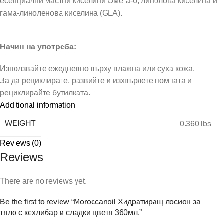
есенциални мастни киселини Омега-6, линолова киселина и
гама-линоленова киселина (GLA).
Начин на употреба:
Използвайте ежедневно върху влажна или суха кожа.
За да рециклирате, развийте и изхвърлете помпата и
рециклирайте бутилката.
Additional information
WEIGHT
0.360 lbs
Reviews (0)
Reviews
There are no reviews yet.
Be the first to review “Moroccanoil Хидратиращ лосион за
тяло с кехлибар и сладки цветя 360мл.”