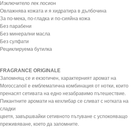
Изключитело лек лосион
Овлажнява кожата и я хидратира в дълбочина
За по-мека, по-гладка и по-сияйна кожа
Без парабени
Без минерални масла
Без сулфати
Рециклируема бутилка
FRAGRANCE ORIGINALE
Запомнящ се и екзотичен, характерният аромат на
Moroccanoil е емблематична комбинация от нотки, които
пренасят сетивата на едно незабравимо пътешествие.
Пикантните аромати на кехлибар се сливат с нотката на
сладки
цветя, завършвайки сетивното пътуване с успокояващо
преживяване, което да запомните.