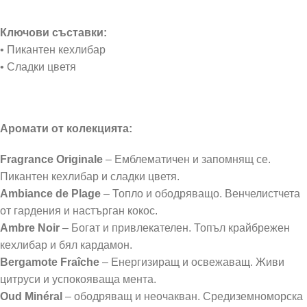
Ключови съставки:
• Пикантен кехлибар
• Сладки цветя
Аромати от колекцията:
Fragrance Originale
– Емблематичен и запомнящ се.
Пикантен кехлибар и сладки цветя.
Ambiance de Plage
– Топло и ободряващо. Венчелистчета
от гардения и настърган кокос.
Ambre Noir
– Богат и привлекателен. Топъл крайбрежен
кехлибар и бял кардамон.
Bergamote Fraîche
– Енергизиращ и освежаващ. Живи
цитруси и успокояваща мента.
Oud Minéral
– ободряващ и неочакван. Средиземноморска