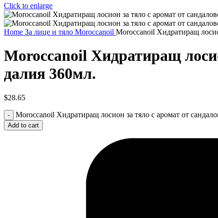
Click to enlarge
Home
За лице и тяло
Moroccanoil
Moroccanoil Хидратиращ лосион
Moroccanoil Хидратиращ лосио
далия 360мл.
$
28.65
Moroccanoil Хидратиращ лосион за тяло с аромат от сандалов
Add to cart