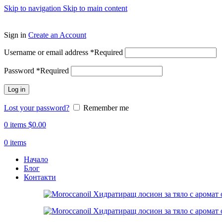
Skip to navigation
Skip to main content
ADD ANYTHING HERE OR JUST REMOVE IT…
Sign in
Create an Account
Username or email address
*
Required
Password
*
Required
Log in
Lost your password?
Remember me
0
items
$
0.00
0
items
Начало
Блог
Контакти