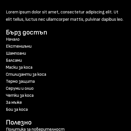
Lorem ipsum dolor sit amet, consectetur adipiscing elit. Ut
elit tellus, luctus nec ullamcorper mattis, pulvinar dapibus leo.
Бърз достъп
Начало
Екстеншъни
Шампоани
Балсами
Маски за коса
Стилизанти за коса
Термо защита
Серуми и олио
Четки за коса
За мъже
Бои за коса
Полезно
Политика за поверителност