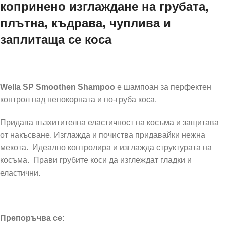
копринено изглаждане на грубата,
плътна, къдрава, чуплива и
заплитаща се коса
Wella SP Smoothen Shampoo
е шампоан за перфектен
контрол над непокорната и по-груба коса.
Придава възхитителна еластичност на косъма и защитава
от накъсване. Изглажда и почиства придавайки нежна
мекота. Идеално контролира и изглажда структурата на
косъма. Прави грубите коси да изглеждат гладки и
еластични.
Препоръчва се: