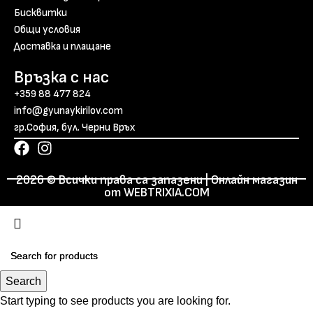
Бисквитки
Общи условия
Доставка и плащане
Връзка с нас
+359 88 477 824
info@gyunaykirilov.com
гр.София, бул. Черни Връх
2026 © Всички права са запазени | Онлайн магазин
от WEBTRIXIA.COM
Search
Search
Start typing to see products you are looking for.