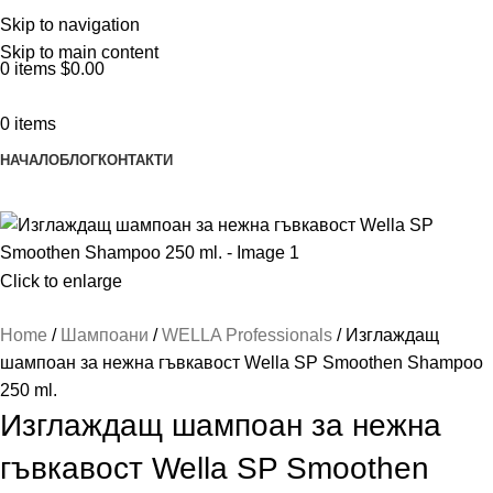
ADD ANYTHING HERE OR JUST REMOVE IT…
Skip to navigation
Skip to main content
0
items
$
0.00
0
items
НАЧАЛО
БЛОГ
КОНТАКТИ
Click to enlarge
Home
Шампоани
WELLA Professionals
Изглаждащ
шампоан за нежна гъвкавост Wella SP Smoothen Shampoo
250 ml.
Изглаждащ шампоан за нежна
гъвкавост Wella SP Smoothen