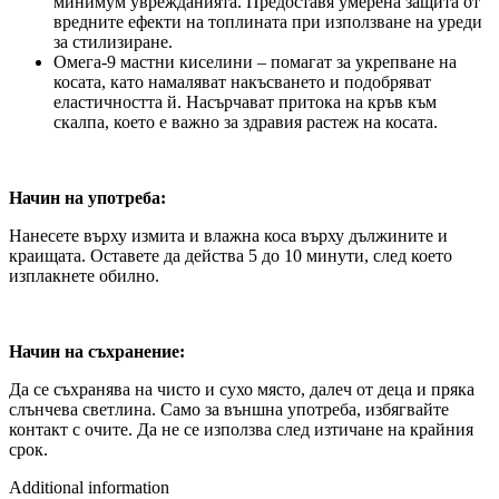
минимум уврежданията. Предоставя умерена защита от
вредните ефекти на топлината при използване на уреди
за стилизиране.
Омега-9 мастни киселини – помагат за укрепване на
косата, като намаляват накъсването и подобряват
еластичността й. Насърчават притока на кръв към
скалпа, което е важно за здравия растеж на косата.
Начин на употреба:
Нанесете върху измита и влажна коса върху дължините и
краищата. Оставете да действа 5 до 10 минути, след което
изплакнете обилно.
Начин на съхранение:
Да се съхранява на чисто и сухо място, далеч от деца и пряка
слънчева светлина. Само за външна употреба, избягвайте
контакт с очите. Да не се използва след изтичане на крайния
срок.
Additional information