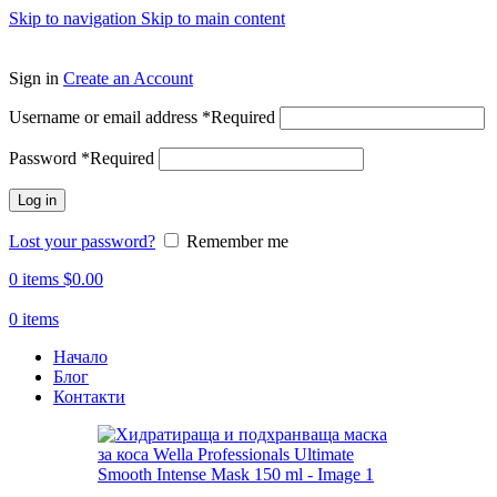
Skip to navigation
Skip to main content
ADD ANYTHING HERE OR JUST REMOVE IT…
Sign in
Create an Account
Username or email address
*
Required
Password
*
Required
Log in
Lost your password?
Remember me
0
items
$
0.00
0
items
Начало
Блог
Контакти