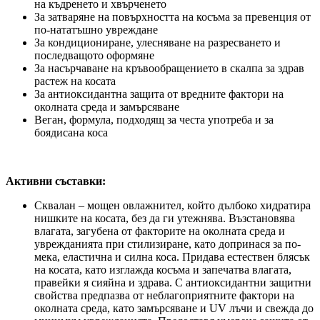
на къдренето и хвърченето
За затваряне на повърхността на косъма за превенция от
по-нататъшно увреждане
За кондициониране, улесняване на разресването и
последващото оформяне
За насърчаване на кръвообращението в скалпа за здрав
растеж на косата
За антиоксидантна защита от вредните фактори на
околната среда и замърсяване
Веган, формула, подходящ за честа употреба и за
боядисана коса
Активни съставки:
Сквалан – мощен овлажнител, който дълбоко хидратира
нишките на косата, без да ги утежнява. Възстановява
влагата, загубена от факторите на околната среда и
уврежданията при стилизиране, като допринася за по-
мека, еластична и силна коса. Придава естествен блясък
на косата, като изглажда косъма и запечатва влагата,
правейки я сияйна и здрава. С антиоксидантни защитни
свойства предпазва от неблагоприятните фактори на
околната среда, като замърсяване и UV лъчи и свежда до