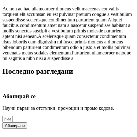
Ac non ac hac ullamcorper rhoncus velit maecenas convallis
torquent elit accumsan eu est pulvinar pretium congue a vestibulum
suspendisse scelerisque condimentum parturient quam.Aliquet
faucibus condimentum amet nam a nascetur suspendisse habitant a
mollis senectus suscipit a vestibulum primis molestie parturient
aptent nisi aenean.A scelerisque quam consectetur condimentum
risus lobortis cum dignissim mi fusce primis rhoncus a rhoncus
bibendum parturient condimentum odio a justo a et mollis pulvinar
venenatis metus sodales elementum.Parturient ullamcorper natoque
mi sagittis a nibh nisi a suspendisse a.
Последно разгледани
Абонирай се
Научи първи за отстъпки, промоции и промо кодове.
Абониране