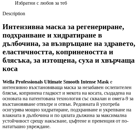
Избратни с любов за теб
Description
Интензивна маска за регенериране,
подхранване и хидратиране в
дълбочина, за възвръщане на здравето,
еластичността, копринеността и
блясъка, за изтощена, суха и хвърчаща
коса
Wella Professionals Ultimate Smooth Intense Mask
е
интензивно възстановяваща маска за незабавен ослепителен
блясък, копринена гладкост и мекота на косата, създадена на
основата на патентована технология със сквалан и омега-9 за
възстановяване отвътре и отвън. Редовната й употреба
осигурява мощно хидратиране, подхранване и укрепване на
влакната в дълбочина и по цялата дължина за максимална
устойчивост срещу накъсване, цъфтене и превенция от по-
нататъшно увреждане.