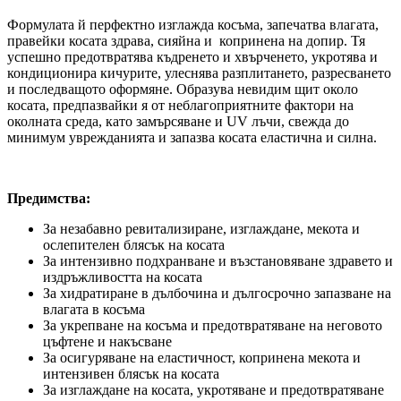
Формулата й перфектно изглажда косъма, запечатва влагата,
правейки косата здрава, сияйна и копринена на допир. Тя
успешно предотвратява къдренето и хвърченето, укротява и
кондиционира кичурите, улеснява разплитането, разресването
и последващото оформяне. Образува невидим щит около
косата, предпазвайки я от неблагоприятните фактори на
околната среда, като замърсяване и UV лъчи, свежда до
минимум уврежданията и запазва косата еластична и силна.
Предимства:
За незабавно ревитализиране, изглаждане, мекота и
ослепителен блясък на косата
За интензивно подхранване и възстановяване здравето и
издръжливостта на косата
За хидратиране в дълбочина и дългосрочно запазване на
влагата в косъма
За укрепване на косъма и предотвратяване на неговото
цъфтене и накъсване
За осигуряване на еластичност, копринена мекота и
интензивен блясък на косата
За изглаждане на косата, укротяване и предотвратяване