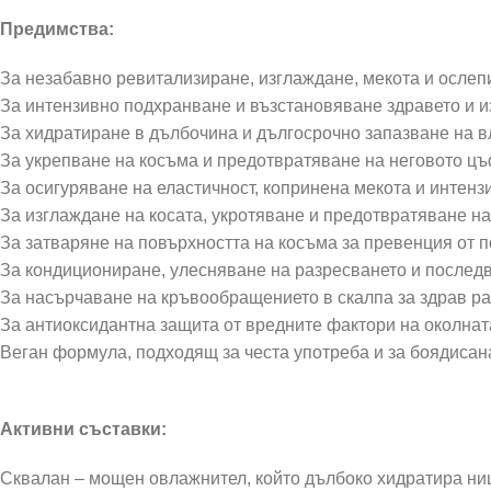
Предимства:
За незабавно ревитализиране, изглаждане, мекота и ослеп
За интензивно подхранване и възстановяване здравето и и
За хидратиране в дълбочина и дългосрочно запазване на в
За укрепване на косъма и предотвратяване на неговото ц
За осигуряване на еластичност, копринена мекота и интенз
За изглаждане на косата, укротяване и предотвратяване на
За затваряне на повърхността на косъма за превенция от
За кондициониране, улесняване на разресването и после
За насърчаване на кръвообращението в скалпа за здрав ра
За антиоксидантна защита от вредните фактори на околнат
Веган формула, подходящ за честа употреба и за боядисан
Активни съставки:
Сквалан – мощен овлажнител, който дълбоко хидратира нишк