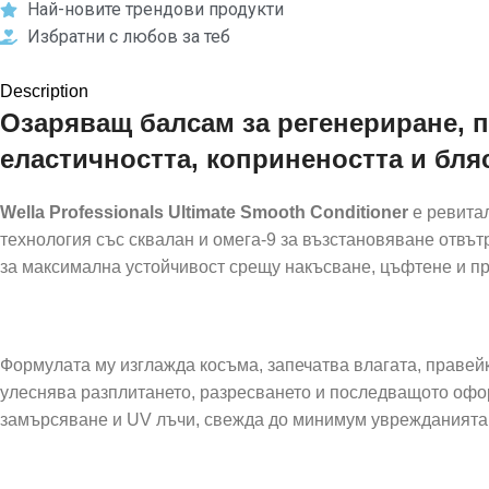
Най-новите трендови продукти
Избратни с любов за теб
Description
Озаряващ балсам за регенериране, 
еластичността, копринеността и бляс
Wella Professionals Ultimate Smooth Conditioner
е ревита
технология със сквалан и омега-9 за възстановяване отвъ
за максимална устойчивост срещу накъсване, цъфтене и п
Формулата му изглажда косъма, запечатва влагата, правейк
улеснява разплитането, разресването и последващото офор
замърсяване и UV лъчи, свежда до минимум уврежданията и