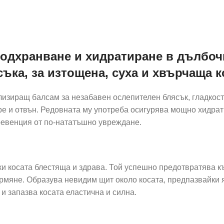
подхранване и хидратиране в дълбоч
ъка, за изтощена, суха и хвърчаща к
лизиращ балсам за незабавен ослепителен блясък, гладкост 
тре и отвън. Редовната му употреба осигурява мощно хидра
ревенция от по-нататъшно увреждане.
и косата блестяща и здрава. Той успешно предотвратява къ
мяне. Образува невидим щит около косата, предпазвайки я
 запазва косата еластична и силна.