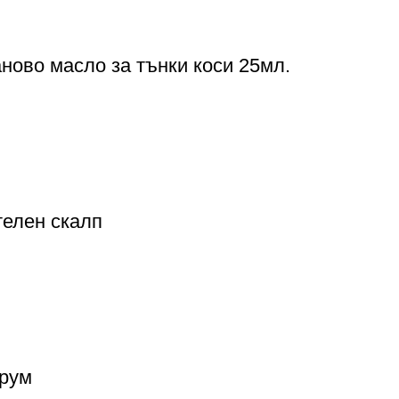
аново масло за тънки коси 25мл.
телен скалп
ерум