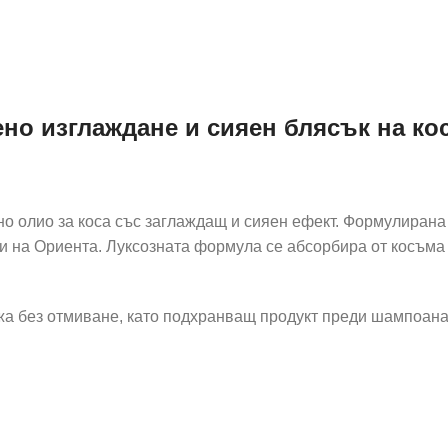
но изглаждане и сияен блясък на ко
о олио за коса със заглаждащ и сияен ефект. Формулирана 
ни на Ориента. Луксозната формула се абсорбира от косъм
жа без отмиване, като подхранващ продукт преди шампоана 