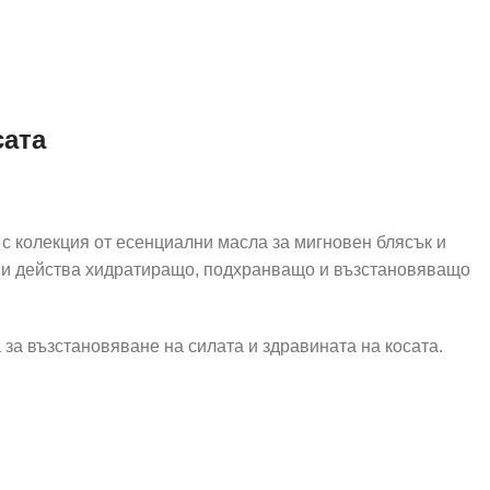
сата
с колекция от есенциални масла за мигновен блясък и
а и действа хидратиращо, подхранващо и възстановяващо
за възстановяване на силата и здравината на косата.