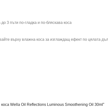
 до 3 пъти по-гладка и по-бляскава коса
айте върху влажна коса за изглаждащ ефект по цялата дълж
п коса Wella Oil Reflections Luminous Smoothening Oil 30ml”