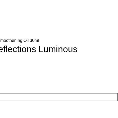
$
0.
Smoothening Oil 30ml
eflections Luminous