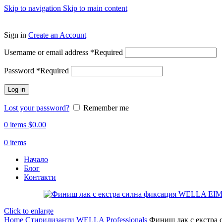
Skip to navigation
Skip to main content
ADD ANYTHING HERE OR JUST REMOVE IT…
Sign in
Create an Account
Username or email address
*
Required
Password
*
Required
Log in
Lost your password?
Remember me
0
items
$
0.00
0
items
Начало
Блог
Контакти
Click to enlarge
Home
Стирилизанти
WELLA Professionals
Финиш лак с екстра с