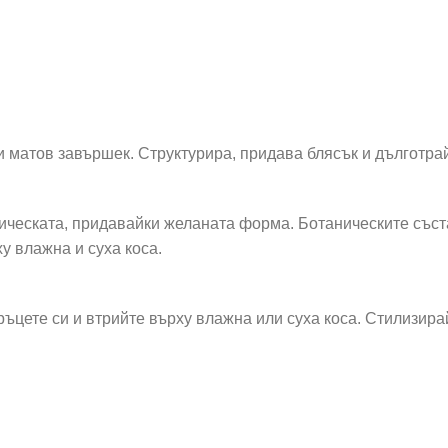
 матов завършек. Структурира, придава блясък и дълготра
ическата, придавайки желаната форма. Ботаническите съст
 влажна и суха коса.
ръцете си и втрийте върху влажна или суха коса. Стилизира