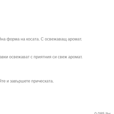
йна форма на косата. С освежаващ аромат.
авки освежават с приятния си свеж аромат.
йте и завършете прическата.
0.085 lbs