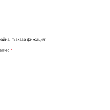
трайна, гъвкава фиксация”
marked
*