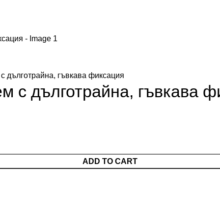
с дълготрайна, гъвкава фиксация
 с дълготрайна, гъвкава ф
ADD TO CART