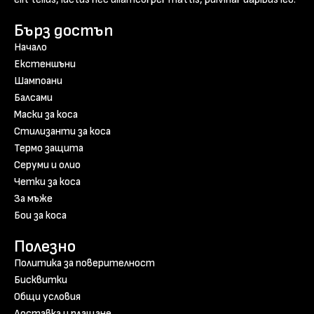
Бърз достъп
Начало
Екстеншъни
Шампоани
Балсами
Маски за коса
Стилизанти за коса
Термо защита
Серуми и олио
Четки за коса
За мъже
Бои за коса
Полезно
Политика за поверителност
Бисквитки
Общи условия
Доставка и плащане