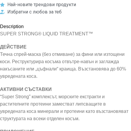
Най-новите трендови продукти
Избратни с любов за теб
Description
SUPER STRONG® LIQUID TREATMENT™
ДЕЙСТВИЕ
Течна спрей-маска (без отмиване) за фини или изтощени
коси. Реструктурира косъма отвътре-навън и заглажда
накъсаните или „цъфнали“ краища. Възстановява до 60%
увредената коса.
АКТИВНИ СЪСТАВКИ
“Super Strong” комплексът, морските екстракти и
растителните протеини заместват липсващите в
увредената коса минерали и протеини като възстановяват
структурата на всеки отделен косъм.