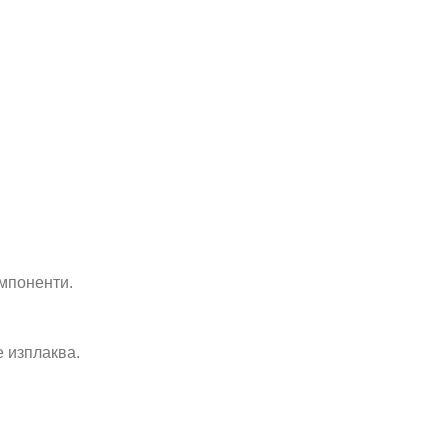
мпоненти.
 изплаква.