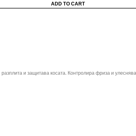
ADD TO CART
а, разплита и защитава косата. Контролира фриза и улесняв