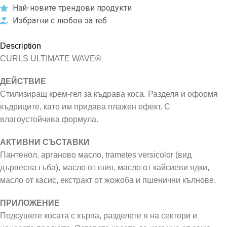
Най-новите трендови продукти
Избратни с любов за теб
Description
CURLS ULTIMATE WAVE®
ДЕЙСТВИЕ
Стилизиращ крем-гел за къдрава коса. Разделя и оформя
къдриците, като им придава плажен ефект. С
влагоустойчива формула.
АКТИВНИ СЪСТАВКИ
Пантенол, арганово масло, trametes versicolor (вид
дървесна гъба), масло от шия, масло от кайсиеви ядки,
масло от касис, екстракт от жожоба и пшенични кълнове.
ПРИЛОЖЕНИЕ
Подсушете косата с кърпа, разделете я на сектори и