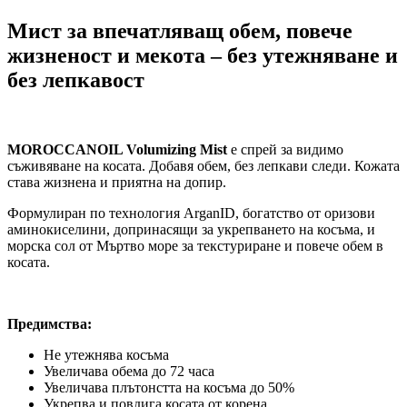
Мист за впечатляващ обем, повече
жизненост и мекота – без утежняване и
без лепкавост
MOROCCANOIL Volumizing Mist
е спрей за видимо
съживяване на косата. Добавя обем, без лепкави следи. Кожата
става жизнена и приятна на допир.
Формулиран по технология ArganID, богатство от оризови
аминокиселини, допринасящи за укрепването на косъма, и
морска сол от Мъртво море за текстуриране и повече обем в
косата.
Предимства:
Не утежнява косъма
Увеличава обема до 72 часа
Увеличава плътонстта на косъма до 50%
Укрепва и повдига косата от корена