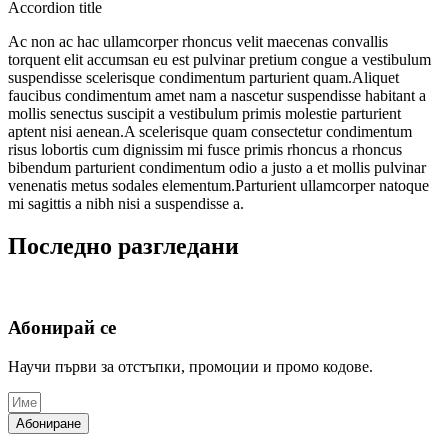
Accordion title
Ac non ac hac ullamcorper rhoncus velit maecenas convallis
torquent elit accumsan eu est pulvinar pretium congue a vestibulum
suspendisse scelerisque condimentum parturient quam.Aliquet
faucibus condimentum amet nam a nascetur suspendisse habitant a
mollis senectus suscipit a vestibulum primis molestie parturient
aptent nisi aenean.A scelerisque quam consectetur condimentum
risus lobortis cum dignissim mi fusce primis rhoncus a rhoncus
bibendum parturient condimentum odio a justo a et mollis pulvinar
venenatis metus sodales elementum.Parturient ullamcorper natoque
mi sagittis a nibh nisi a suspendisse a.
Последно разгледани
Абонирай се
Научи първи за отстъпки, промоции и промо кодове.
Абониране