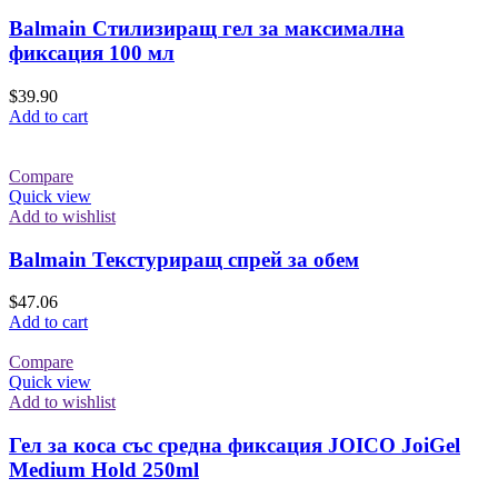
Balmain Стилизиращ гел за максимална
фиксация 100 мл
$
39.90
Add to cart
Compare
Quick view
Add to wishlist
Balmain Текстуриращ спрей за обем
$
47.06
Add to cart
Compare
Quick view
Add to wishlist
Гел за коса със средна фиксация JOICO JoiGel
Medium Hold 250ml