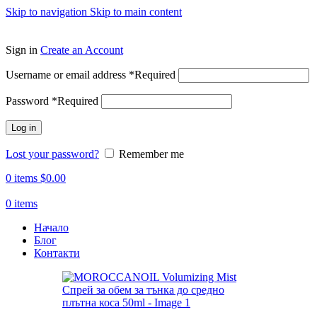
Skip to navigation
Skip to main content
ADD ANYTHING HERE OR JUST REMOVE IT…
Sign in
Create an Account
Username or email address
*
Required
Password
*
Required
Log in
Lost your password?
Remember me
0
items
$
0.00
0
items
Начало
Блог
Контакти