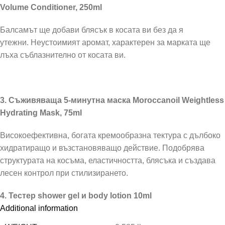
Volume Conditioner, 250ml
Балсамът ще добави блясък в косата ви без да я
утежни. Неустоимият аромат, характерен за марката ще
лъха съблазнително от косата ви.
3.
Съживяваща 5-минутна маска
Moroccanoil Weightless
Hydrating Mask, 75ml
Високоефективна, богата кремообразна тектура с дълбоко
хидратиращо и възстановяващо действие. Подобрява
структурата на косъма, еластичността, блясъка и създава
лесен контрол при стилизирането.
4. Тестер shower gel и body lotion 10ml
Additional information