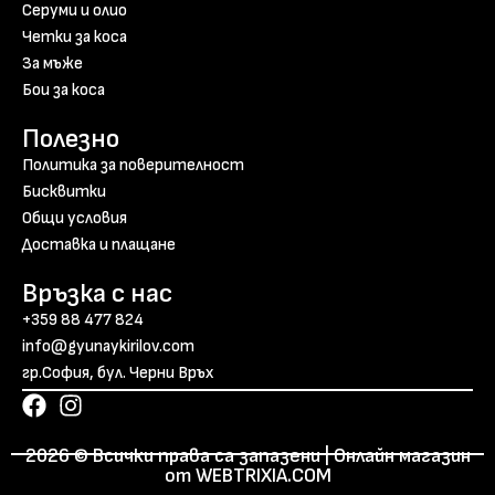
Серуми и олио
Четки за коса
За мъже
Бои за коса
Полезно
Политика за поверителност
Бисквитки
Общи условия
Доставка и плащане
Връзка с нас
+359 88 477 824
info@gyunaykirilov.com
гр.София, бул. Черни Връх
2026 © Всички права са запазени | Онлайн магазин
от WEBTRIXIA.COM