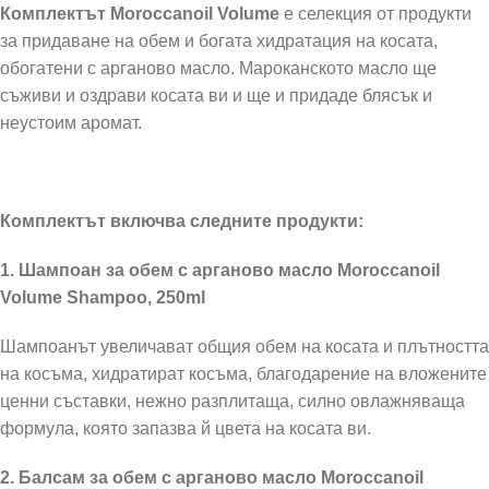
Комплектът Moroccanoil Volume
е селекция от продукти
за придаване на обем и богата хидратация на косата,
обогатени с арганово масло. Мароканското масло ще
съживи и оздрави косата ви и ще и придаде блясък и
неустоим аромат.
Комплектът включва следните продукти:
1. Шампоан за обем с арганово масло Moroccanoil
Volume Shampoo, 250ml
Шампоанът увеличават общия обем на косата и плътността
на косъма, хидратират косъма, благодарение на вложените
ценни съставки, нежно разплитаща, силно овлажняваща
формула, която запазва й цвета на косата ви.
2. Балсам за обем с арганово масло Moroccanoil