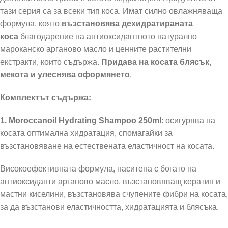
тази серия са за всеки тип коса. Имат силно овлажняваща
формула, която
възстановява дехидратираната
коса
благодарение на антиоксидантното натурално
мароканско арганово масло и ценните растителни
екстракти, които съдържа.
Придава на косата блясък,
мекота и улеснява оформянето
.
Комплектът съдържа:
1. Moroccanoil Hydrating Shampoo 250ml
: осигурява на
косата оптимална хидратация, спомагайки за
възстановяване на естествената еластичност на косата.
Високоефективната формула, наситена с богато на
антиоксиданти арганово масло, възстановяващ кератин и
мастни киселини, възстановява счупените фибри на косата,
за да възстанови еластичността, хидратацията и блясъка.