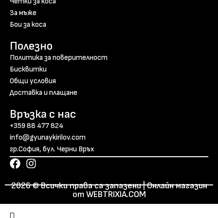
Четки за коса
За мъже
Бои за коса
Полезно
Политика за поверителност
Бисквитки
Общи условия
Доставка и плащане
Връзка с нас
+359 88 477 824
info@gyunaykirilov.com
гр.София, бул. Черни Връх
2026 © Всички права са запазени | Онлайн магазин
от WEBTRIXIA.COM