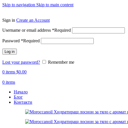
Skip to navigation
Skip to main content
ADD ANYTHING HERE OR JUST REMOVE IT…
Sign in
Create an Account
Username or email address
*
Required
Password
*
Required
Log in
Lost your password?
Remember me
0
items
$
0.00
0
items
Начало
Блог
Контакти