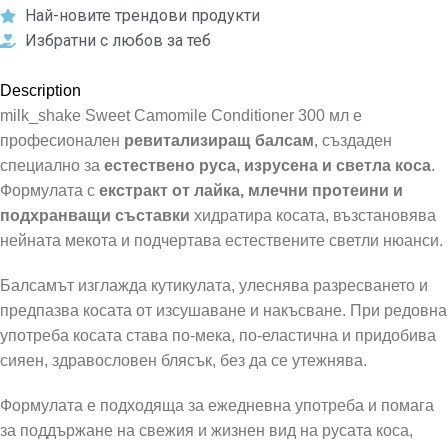
Най-новите трендови продукти
Избратни с любов за теб
Description
milk_shake Sweet Camomile Conditioner 300 мл е
професионален
ревитализиращ балсам
, създаден
специално за
естествено руса, изрусена и светла коса
.
Формулата с
екстракт от лайка, млечни протеини и
подхранващи съставки
хидратира косата, възстановява
нейната мекота и подчертава естествените светли нюанси.
Балсамът изглажда кутикулата, улеснява разресването и
предпазва косата от изсушаване и накъсване. При редовна
употреба косата става по-мека, по-еластична и придобива
сияен, здравословен блясък, без да се утежнява.
Формулата е подходяща за ежедневна употреба и помага
за поддържане на свежия и жизнен вид на русата коса,