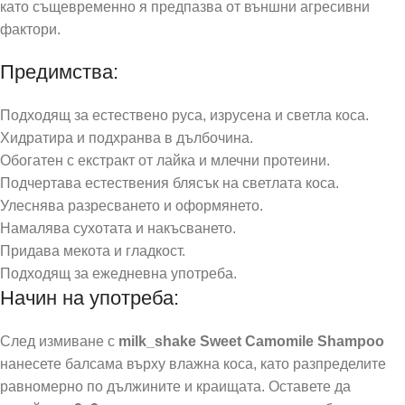
като същевременно я предпазва от външни агресивни
фактори.
Предимства:
Подходящ за естествено руса, изрусена и светла коса.
Хидратира и подхранва в дълбочина.
Обогатен с екстракт от лайка и млечни протеини.
Подчертава естествения блясък на светлата коса.
Улеснява разресването и оформянето.
Намалява сухотата и накъсването.
Придава мекота и гладкост.
Подходящ за ежедневна употреба.
Начин на употреба:
След измиване с
milk_shake Sweet Camomile Shampoo
нанесете балсама върху влажна коса, като разпределите
равномерно по дължините и краищата. Оставете да