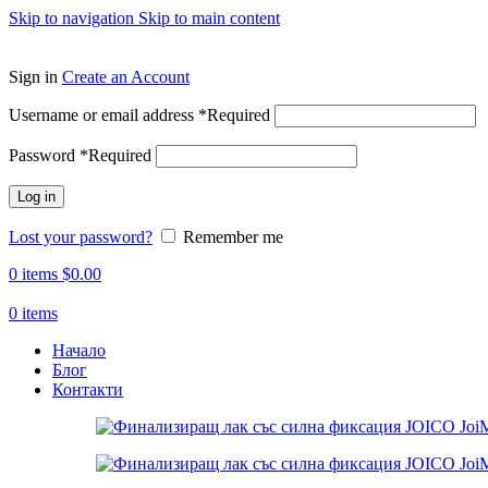
Skip to navigation
Skip to main content
ADD ANYTHING HERE OR JUST REMOVE IT…
Sign in
Create an Account
Username or email address
*
Required
Password
*
Required
Log in
Lost your password?
Remember me
0
items
$
0.00
0
items
Начало
Блог
Контакти