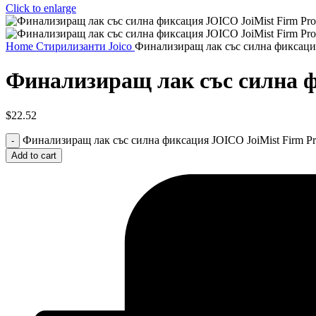
Click to enlarge
Home
Стирилизанти
Joico
Финализиращ лак със силна фиксация J
Финализиращ лак със силна фи
$
22.52
Финализиращ лак със силна фиксация JOICO JoiMist Firm Prote
Add to cart