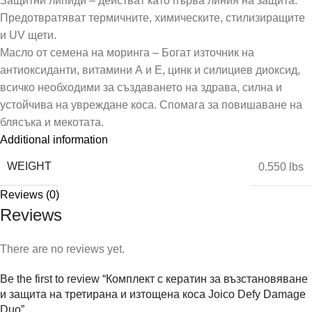
Защитни липиди – действат като първа линия на защита.
Предотвратяват термичните, химическите, стилизиращите
и UV щети.
Масло от семена на моринга – Богат източник на
антиоксиданти, витамини А и Е, цинк и силициев диоксид,
всичко необходими за създаването на здрава, силна и
устойчива на увреждане коса. Спомага за повишаване на
блясъка и мекотата.
Additional information
WEIGHT
0.550 lbs
Reviews (0)
Reviews
There are no reviews yet.
Be the first to review “Комплект с кератин за възстановяване
и защита на третирана и изтощена коса Joico Defy Damage
Duo”