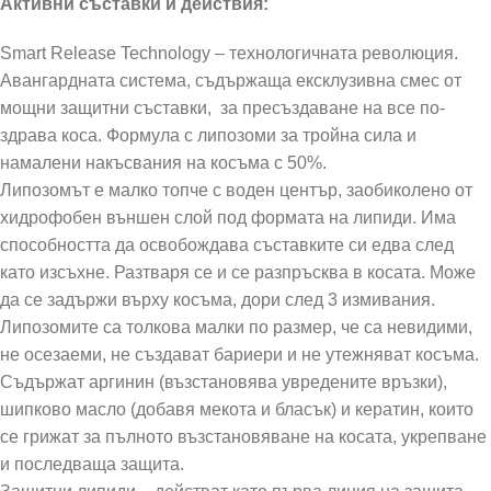
Активни съставки и действия:
Smart Release Technology – технологичната революция.
Авангардната система, съдържаща ексклузивна смес от
мощни защитни съставки, за пресъздаване на все по-
здрава коса. Формула с липозоми за тройна сила и
намалени накъсвания на косъма с 50%.
Липозомът е малко топче с воден център, заобиколено от
хидрофобен външен слой под формата на липиди. Има
способността да освобождава съставките си едва след
като изсъхне. Разтваря се и се разпръсква в косата. Може
да се задържи върху косъма, дори след 3 измивания.
Липозомите са толкова малки по размер, че са невидими,
не осезаеми, не създават бариери и не утежняват косъма.
Съдържат аргинин (възстановява увредените връзки),
шипково масло (добавя мекота и бласък) и кератин, които
се грижат за пълното възстановяване на косата, укрепване
и последваща защита.