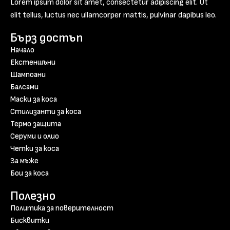
Lorem ipsum dolor sit amet, consectetur adipiscing elit. Ut
elit tellus, luctus nec ullamcorper mattis, pulvinar dapibus leo.
Бърз достъп
Начало
Екстеншъни
Шампоани
Балсами
Маски за коса
Стилизанти за коса
Термо защита
Серуми и олио
Четки за коса
За мъже
Бои за коса
Полезно
Политика за поверителност
Бисквитки