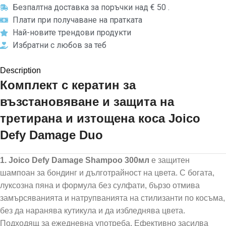
Безпалтна доставка за поръчки над € 50 .
Плати при получаване на пратката
Най-новите трендови продукти
Избратни с любов за теб
Description
Комплект с кератин за
възстановяване и защита на
третирана и изтощена коса Joico
Defy Damage Duo
1. Joico Defy Damage Shampoo 300мл
е защитен
шампоан за бондинг и дълготрайност на цвета. С богата,
луксозна пяна и формула без сулфати, бързо отмива
замърсяванията и натрупванията на стилизанти по косъма,
без да наранява кутикула и да избледнява цвета.
Подходящ за ежедневна употреба. Ефективно засилва