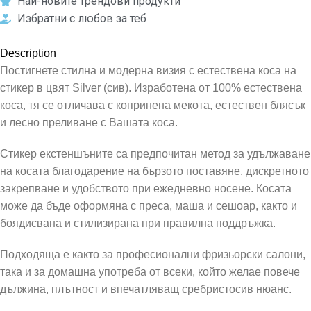
Най-новите трендови продукти
Избратни с любов за теб
Description
Постигнете стилна и модерна визия с естествена коса на
стикер в цвят Silver (сив). Изработена от 100% естествена
коса, тя се отличава с копринена мекота, естествен блясък
и лесно преливане с Вашата коса.
Стикер екстеншъните са предпочитан метод за удължаване
на косата благодарение на бързото поставяне, дискретното
закрепване и удобството при ежедневно носене. Косата
може да бъде оформяна с преса, маша и сешоар, както и
боядисвана и стилизирана при правилна поддръжка.
Подходяща е както за професионални фризьорски салони,
така и за домашна употреба от всеки, който желае повече
дължина, плътност и впечатляващ сребристосив нюанс.