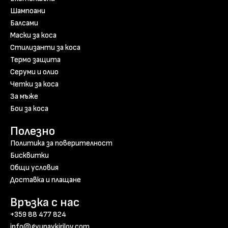
Шампоани
Балсами
Маски за коса
Стилизанти за коса
Термо защита
Серуми и олио
Четки за коса
За мъже
Бои за коса
Полезно
Политика за поверителност
Бисквитки
Общи условия
Доставка и плащане
Връзка с нас
+359 88 477 824
info@gyunaykirilov.com