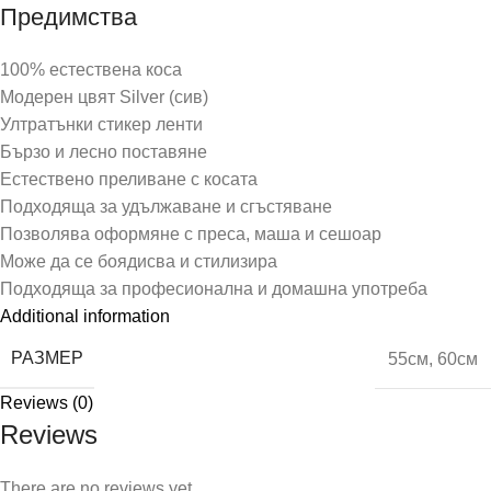
Предимства
100% естествена коса
Модерен цвят Silver (сив)
Ултратънки стикер ленти
Бързо и лесно поставяне
Естествено преливане с косата
Подходяща за удължаване и сгъстяване
Позволява оформяне с преса, маша и сешоар
Може да се боядисва и стилизира
Подходяща за професионална и домашна употреба
Additional information
РАЗМЕР
55см
,
60см
Reviews (0)
Reviews
There are no reviews yet.