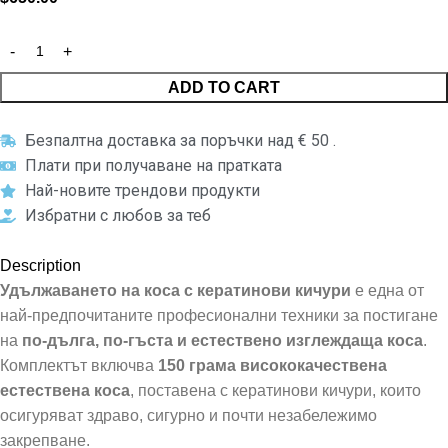
ADD TO CART
Безпалтна доставка за поръчки над € 50 .
Плати при получаване на пратката
Най-новите трендови продукти
Избратни с любов за теб
Description
Удължаването на коса с кератинови кичури
е една от
най-предпочитаните професионални техники за постигане
на
по-дълга, по-гъста и естествено изглеждаща коса
.
Комплектът включва
150 грама висококачествена
естествена коса
, поставена с кератинови кичури, които
осигуряват здраво, сигурно и почти незабележимо
закрепване.