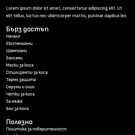
Lorem ipsum dolor sit amet, consectetur adipiscing elit. Ut
elit tellus, luctus nec ullamcorper mattis, pulvinar dapibus leo.
Бърз достъп
Начало
Екстеншъни
Шампоани
Балсами
Маски за коса
Стилизанти за коса
Термо защита
Серуми и олио
Четки за коса
За мъже
Бои за коса
Полезно
Политика за поверителност