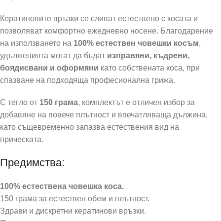
Кератиновите връзки се сливат естествено с косата и
позволяват комфортно ежедневно носене. Благодарение
на използването на
100% естествен човешки косъм
,
удълженията могат да бъдат
изправяни, къдрени,
боядисвани и оформяни
като собствената коса, при
спазване на подходяща професионална грижа.
С тегло от
150 грама
, комплектът е отличен избор за
добавяне на повече плътност и впечатляваща дължина,
като същевременно запазва естествения вид на
прическата.
Предимства:
100% естествена човешка коса.
150 грама за естествен обем и плътност.
Здрави и дискретни кератинови връзки.