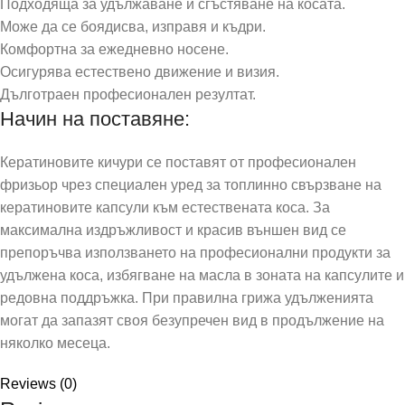
Подходяща за удължаване и сгъстяване на косата.
Може да се боядисва, изправя и къдри.
Комфортна за ежедневно носене.
Осигурява естествено движение и визия.
Дълготраен професионален резултат.
Начин на поставяне:
Кератиновите кичури се поставят от професионален
фризьор чрез специален уред за топлинно свързване на
кератиновите капсули към естествената коса. За
максимална издръжливост и красив външен вид се
препоръчва използването на професионални продукти за
удължена коса, избягване на масла в зоната на капсулите и
редовна поддръжка. При правилна грижа удълженията
могат да запазят своя безупречен вид в продължение на
няколко месеца.
Reviews (0)