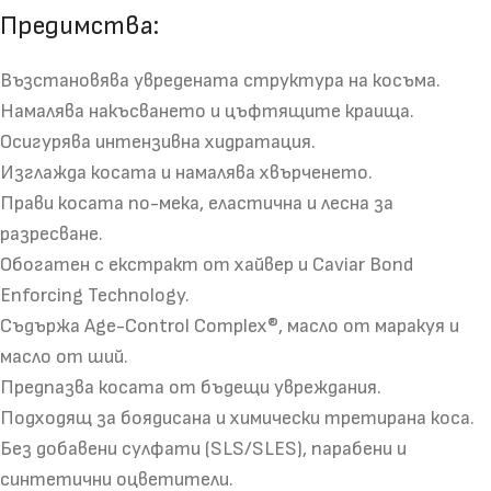
Предимства:
Възстановява увредената структура на косъма.
Намалява накъсването и цъфтящите краища.
Осигурява интензивна хидратация.
Изглажда косата и намалява хвърченето.
Прави косата по-мека, еластична и лесна за
разресване.
Обогатен с екстракт от хайвер и Caviar Bond
Enforcing Technology.
Съдържа Age-Control Complex®, масло от маракуя и
масло от ший.
Предпазва косата от бъдещи увреждания.
Подходящ за боядисана и химически третирана коса.
Без добавени сулфати (SLS/SLES), парабени и
синтетични оцветители.