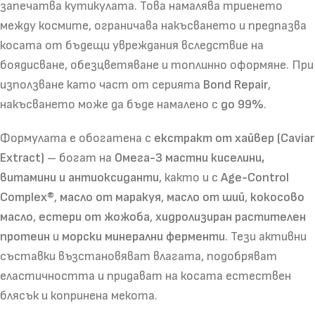
запечатва кутикулата. Това намалява триенето
между космите, ограничава накъсването и предпазва
косата от бъдещи увреждания вследствие на
боядисване, обезцветяване и топлинно оформяне. При
използване като част от серията
Bond Repair
,
накъсването може да бъде намалено с
до 99%
.
Формулата е обогатена с
екстракт от хайвер (Caviar
Extract)
– богат на
Омега-3 мастни киселини,
витамини и антиоксиданти
, както и с
Age-Control
Complex®
,
масло от маракуя
,
масло от ший
,
кокосово
масло
,
естери от жожоба
,
хидролизиран растителен
протеин
и
морски минерални ферменти
. Тези активни
съставки възстановяват влагата, подобряват
еластичността и придават на косата естествен
блясък и копринена мекота.