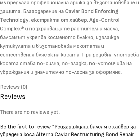
мл
предлага професионална грижа за възстановяване и
защита. Благодарение на
Caviar Bond Enforcing
Technology
,
екстракта от хайвер
,
Age-Control
Complex®
и подхранващите растителни масла,
балсамът укрепва косменото влакно, изглажда
кутикулата и възстановява мекотата и
естествения блясък на косата. При редовна употреба
косата става по-силна, по-гладка, по-устойчива на
увреждания и значително по-лесна за оформяне.
Reviews (0)
Reviews
There are no reviews yet.
Be the first to review “Реизграждащ балсам с хайвер за
увредена коса Alterna Caviar Restructuring Bond Repair