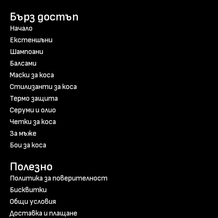
Бърз достъп
Начало
Екстеншъни
Шампоани
Балсами
Маски за коса
Стилизанти за коса
Термо защита
Серуми и олио
Четки за коса
За мъже
Бои за коса
Полезно
Политика за поверителност
Бисквитки
Общи условия
Доставка и плащане