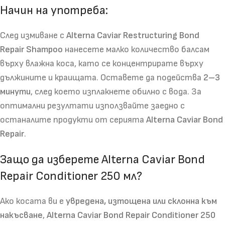
Начин на употреба:
След измиване с
Alterna Caviar Restructuring Bond
Repair Shampoo
нанесете малко количество балсам
върху влажна коса, като се концентрирате върху
дължините и краищата. Оставете да подейства
2–3
минути
, след което изплакнете обилно с вода. За
оптимални резултати използвайте заедно с
останалите продукти от серията
Alterna Caviar Bond
Repair
.
Защо да изберете Alterna Caviar Bond
Repair Conditioner 250 мл?
Ако косата ви е
увредена, изтощена или склонна към
накъсване
,
Alterna Caviar Bond Repair Conditioner 250