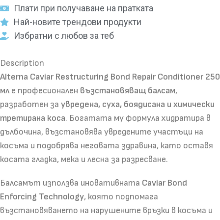
Плати при получаване на пратката
Най-новите трендови продукти
Избратни с любов за теб
Description
Alterna Caviar Restructuring Bond Repair Conditioner 250
мл
е професионален
възстановяващ балсам
,
разработен за
увредена, суха, боядисана и химически
третирана коса
. Богатата му формула хидратира в
дълбочина, възстановява увредените участъци на
косъма и подобрява неговата здравина, като оставя
косата гладка, мека и лесна за разресване.
Балсамът използва иновативната
Caviar Bond
Enforcing Technology
, която подпомага
възстановяването на нарушените връзки в косъма и