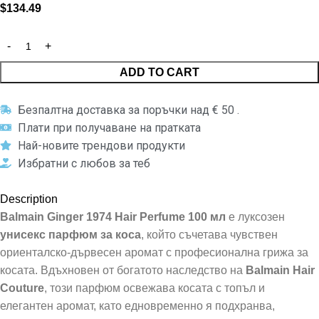
$
134.49
ADD TO CART
Безпалтна доставка за поръчки над € 50 .
Плати при получаване на пратката
Най-новите трендови продукти
Избратни с любов за теб
Description
Balmain Ginger 1974 Hair Perfume 100 мл
е луксозен
унисекс парфюм за коса
, който съчетава чувствен
ориенталско-дървесен аромат с професионална грижа за
косата. Вдъхновен от богатото наследство на
Balmain Hair
Couture
, този парфюм освежава косата с топъл и
елегантен аромат, като едновременно я подхранва,