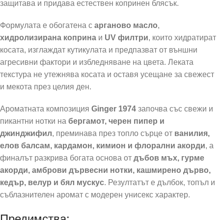
защитава и придава естествен копринен блясък.
Формулата е обогатена с
арганово масло
,
хидролизирана коприна
и
UV филтри
, които хидратират
косата, изглаждат кутикулата и предпазват от външни
агресивни фактори и избледняване на цвета. Леката
текстура не утежнява косата и оставя усещане за свежест
и мекота през целия ден.
Ароматната композиция
Ginger 1974
започва със свежи и
пикантни нотки на
бергамот, черен пипер и
джинджифил
, преминава през топло сърце от
ванилия,
елов балсам, кардамон, кимион и флорални акорди
, а
финалът разкрива богата основа от
дъбов мъх, гурме
акорди, амброви дървесни нотки, кашмирено дърво,
кедър, велур и бял мускус
. Резултатът е дълбок, топъл и
съблазнителен аромат с модерен унисекс характер.
Предимства: