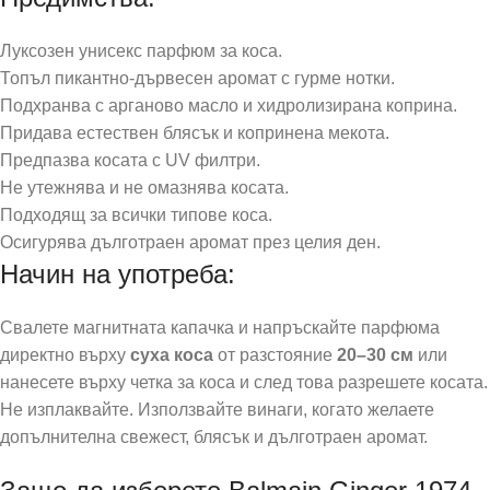
Луксозен унисекс парфюм за коса.
Топъл пикантно-дървесен аромат с гурме нотки.
Подхранва с арганово масло и хидролизирана коприна.
Придава естествен блясък и копринена мекота.
Предпазва косата с UV филтри.
Не утежнява и не омазнява косата.
Подходящ за всички типове коса.
Осигурява дълготраен аромат през целия ден.
Начин на употреба:
Свалете магнитната капачка и напръскайте парфюма
директно върху
суха коса
от разстояние
20–30 см
или
нанесете върху четка за коса и след това разрешете косата.
Не изплаквайте. Използвайте винаги, когато желаете
допълнителна свежест, блясък и дълготраен аромат.