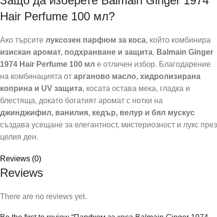
Защо да изберете Balmain Ginger 1974
Hair Perfume 100 мл?
Ако търсите
луксозен парфюм за коса
, който комбинира
изискан аромат, подхранване и защита
,
Balmain Ginger
1974 Hair Perfume 100 мл
е отличен избор. Благодарение
на комбинацията от
арганово масло, хидролизирана
коприна и UV защита
, косата остава мека, гладка и
блестяща, докато богатият аромат с нотки на
джинджифил, ванилия, кедър, велур и бял мускус
създава усещане за елегантност, мистериозност и лукс през
целия ден.
Reviews (0)
Reviews
There are no reviews yet.