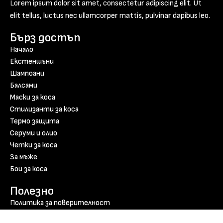
Lorem ipsum dolor sit amet, consectetur adipiscing elit. Ut
elit tellus, luctus nec ullamcorper mattis, pulvinar dapibus leo.
Бърз достъп
Начало
Екстеншъни
Шампоани
Балсами
Маски за коса
Стилизанти за коса
Термо защита
Серуми и олио
Четки за коса
За мъже
Бои за коса
Полезно
Политика за поверителност
Бисквитки