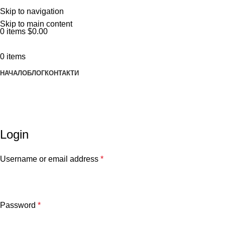
ADD ANYTHING HERE OR JUST REMOVE IT…
Skip to navigation
Skip to main content
0
items
$
0.00
0
items
НАЧАЛО
БЛОГ
КОНТАКТИ
My account
Home
My account
Login
Username or email address
*
Password
*